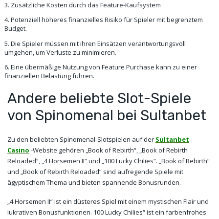
Zusätzliche Kosten durch das Feature-Kaufsystem
Potenziell höheres finanzielles Risiko für Spieler mit begrenztem
Budget.
Die Spieler müssen mit ihren Einsätzen verantwortungsvoll
umgehen, um Verluste zu minimieren.
Eine übermäßige Nutzung von Feature Purchase kann zu einer
finanziellen Belastung führen.
Andere beliebte Slot-Spiele
von Spinomenal bei Sultanbet
Zu den beliebten Spinomenal-Slotspielen auf der
Sultanbet
Casino
-Website gehören „Book of Rebirth“, „Book of Rebirth
Reloaded“, „4 Horsemen II“ und „100 Lucky Chilies“. „Book of Rebirth“
und „Book of Rebirth Reloaded“ sind aufregende Spiele mit
ägyptischem Thema und bieten spannende Bonusrunden.
„4 Horsemen II“ ist ein düsteres Spiel mit einem mystischen Flair und
lukrativen Bonusfunktionen. 100 Lucky Chilies“ ist ein farbenfrohes