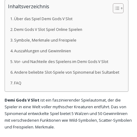
Inhaltsverzeichnis
Über das Spiel Demi Gods V Slot
Demi Gods V Slot Spiel Online Spielen
Symbole, Merkmale und Freispiele
Auszahlungen und Gewinnlinien
Vor- und Nachteile des Spielens im Demi Gods V Slot
Andere beliebte Slot-Spiele von Spinomenal bei Sultanbet
FAQ
Demi Gods V Slot
ist ein faszinierender Spielautomat, der die
Spieler in eine Welt voller mythischer Kreaturen entführt. Das von
Spinomenal entwickelte Spiel bietet 5 Walzen und 50 Gewinnlinien
mit verschiedenen Funktionen wie Wild-Symbolen, Scatter-Symbolen
und Freispielen. Merkmale.