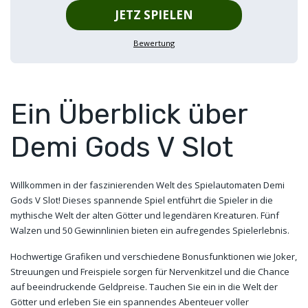
JETZ SPIELEN
Bewertung
Ein Überblick über
Demi Gods V Slot
Willkommen in der faszinierenden Welt des Spielautomaten Demi
Gods V Slot! Dieses spannende Spiel entführt die Spieler in die
mythische Welt der alten Götter und legendären Kreaturen. Fünf
Walzen und 50 Gewinnlinien bieten ein aufregendes Spielerlebnis.
Hochwertige Grafiken und verschiedene Bonusfunktionen wie Joker,
Streuungen und Freispiele sorgen für Nervenkitzel und die Chance
auf beeindruckende Geldpreise. Tauchen Sie ein in die Welt der
Götter und erleben Sie ein spannendes Abenteuer voller