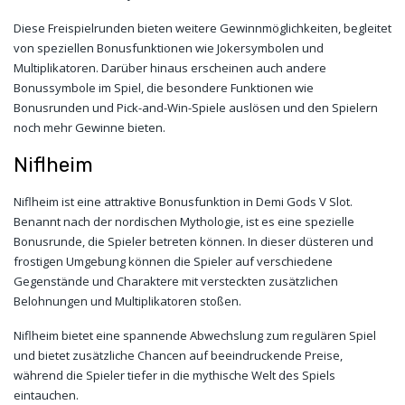
Diese Freispielrunden bieten weitere Gewinnmöglichkeiten, begleitet
von speziellen Bonusfunktionen wie Jokersymbolen und
Multiplikatoren. Darüber hinaus erscheinen auch andere
Bonussymbole im Spiel, die besondere Funktionen wie
Bonusrunden und Pick-and-Win-Spiele auslösen und den Spielern
noch mehr Gewinne bieten.
Niflheim
Niflheim ist eine attraktive Bonusfunktion in Demi Gods V Slot.
Benannt nach der nordischen Mythologie, ist es eine spezielle
Bonusrunde, die Spieler betreten können. In dieser düsteren und
frostigen Umgebung können die Spieler auf verschiedene
Gegenstände und Charaktere mit versteckten zusätzlichen
Belohnungen und Multiplikatoren stoßen.
Niflheim bietet eine spannende Abwechslung zum regulären Spiel
und bietet zusätzliche Chancen auf beeindruckende Preise,
während die Spieler tiefer in die mythische Welt des Spiels
eintauchen.