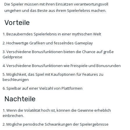
Die Spieler müssen mit ihren Einsätzen verantwortungsvoll
umgehen und das Beste aus ihrem Spielerlebnis machen.
Vorteile
Bezauberndes Spielerlebnis in einer mythischen Welt
Hochwertige Grafiken und fesselndes Gameplay
Verschiedene Bonusfunktionen bieten die Chance auf große
Geldpreise
Verschiedene Bonusfunktionen wie Freispiele und Bonusrunden
Möglichkeit, das Spiel mit Kaufoptionen für Features zu
beschleunigen
Spielbar auf einer Vielzahl von Plattformen
Nachteile
Wenn die Volatilität hoch ist, können die Gewinne erheblich
einbrechen.
Mögliche periodische Schwankungen der Spielergebnisse