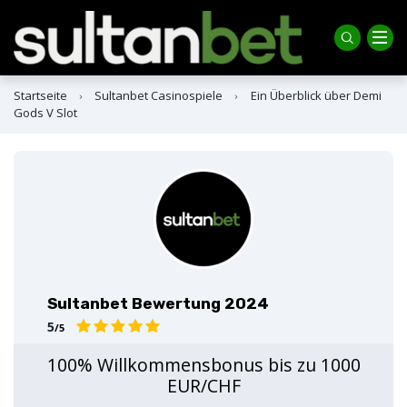
Startseite
Sultanbet Casinospiele
Ein Überblick über Demi
Gods V Slot
Sultanbet Bewertung 2024
5
/5
100% Willkommensbonus bis zu 1000
EUR/CHF