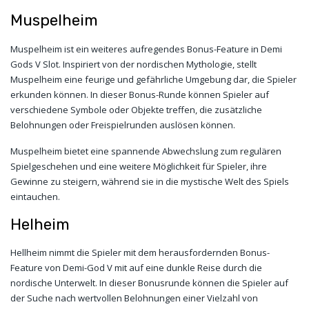
Muspelheim
Muspelheim ist ein weiteres aufregendes Bonus-Feature in Demi
Gods V Slot. Inspiriert von der nordischen Mythologie, stellt
Muspelheim eine feurige und gefährliche Umgebung dar, die Spieler
erkunden können. In dieser Bonus-Runde können Spieler auf
verschiedene Symbole oder Objekte treffen, die zusätzliche
Belohnungen oder Freispielrunden auslösen können.
Muspelheim bietet eine spannende Abwechslung zum regulären
Spielgeschehen und eine weitere Möglichkeit für Spieler, ihre
Gewinne zu steigern, während sie in die mystische Welt des Spiels
eintauchen.
Helheim
Hellheim nimmt die Spieler mit dem herausfordernden Bonus-
Feature von Demi-God V mit auf eine dunkle Reise durch die
nordische Unterwelt. In dieser Bonusrunde können die Spieler auf
der Suche nach wertvollen Belohnungen einer Vielzahl von