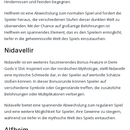
Hindernissen und Feinden begegnen.
Hellheim ist eine Abwechslung zum normalen Spiel und fordert die
Spieler heraus, die verschiedenen Stufen dieser dunklen Welt zu
überwinden. Mit der Chance auf großartige Belohnungen ist
Hellheim ein spannendes Element, das es den Spielern ermöglicht,
tiefer in die geheimnisvolle Welt des Spiels einzutauchen.
Nidavellir
Nidavellir ist ein weiteres faszinierendes Bonus-Feature in Demi
Gods V Slot. Inspiriert von der nordischen Mythologie, stellt Nidavellir
eine mystische Schmiede dar, in der Spieler auf wertvolle Schätze
stoßen können. In dieser Bonusrunde können Spieler auf
verschiedene Symbole oder Gegenstände treffen, die zusätzliche
Belohnungen oder Multiplikatoren verbergen.
Nidavellir bietet eine spannende Abwechslung zum regulären Spiel
und eine weitere Möglichkeit für Spieler, ihre Gewinne zu steigern,
während sie tiefer in die mythische Welt des Spiels eintauchen.
Alfheim