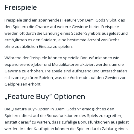
Freispiele
Freispiele sind ein spannendes Feature von Demi Gods V Slot, das
den Spielern die Chance auf weitere Gewinne bietet. Freispiele
werden oft durch die Landung eines Scatter-Symbols ausgelöst und
ermöglichen es den Spielern, eine bestimmte Anzahl von Drehs
ohne zusätzlichen Einsatz zu spielen.
Während der Freispiele können spezielle Bonusfunktionen wie
expandierende Joker und Multiplikatoren aktiviert werden, um die
Gewinne zu erhöhen. Freispiele sind aufregend und unterscheiden
sich von regulären Spielen, was die Vorfreude auf den Gewinn von
Geldpreisen erhöht.
„Feature Buy“ Optionen
Die „Feature Buy“-Option in „Demi Gods V“ ermöglicht es den
Spielern, direkt auf die Bonusfunktionen des Spiels zuzugreifen,
anstatt darauf zu warten, dass zufällige Bonusfunktionen ausgelöst
werden. Mit der Kaufoption können die Spieler durch Zahlung eines