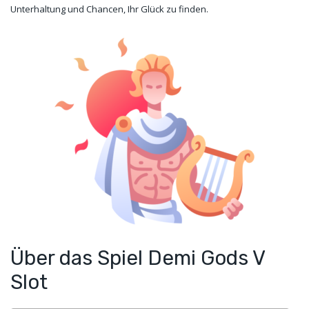
Unterhaltung und Chancen, Ihr Glück zu finden.
Über das Spiel Demi Gods V
Slot