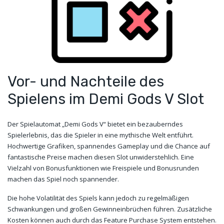
Vor- und Nachteile des
Spielens im Demi Gods V Slot
Der Spielautomat „Demi Gods V“ bietet ein bezauberndes
Spielerlebnis, das die Spieler in eine mythische Welt entführt.
Hochwertige Grafiken, spannendes Gameplay und die Chance auf
fantastische Preise machen diesen Slot unwiderstehlich. Eine
Vielzahl von Bonusfunktionen wie Freispiele und Bonusrunden
machen das Spiel noch spannender.
Die hohe Volatilität des Spiels kann jedoch zu regelmäßigen
Schwankungen und großen Gewinneinbrüchen führen. Zusätzliche
Kosten können auch durch das Feature Purchase System entstehen.