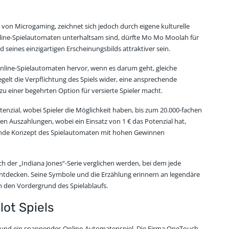
von Microgaming, zeichnet sich jedoch durch eigene kulturelle
ine-Spielautomaten unterhaltsam sind, dürfte Mo Mo Moolah für
ines einzigartigen Erscheinungsbilds attraktiver sein.
line-Spielautomaten hervor, wenn es darum geht, gleiche
elt die Verpflichtung des Spiels wider, eine ansprechende
 einer begehrten Option für versierte Spieler macht.
ial, wobei Spieler die Möglichkeit haben, bis zum 20.000-fachen
en Auszahlungen, wobei ein Einsatz von 1 € das Potenzial hat,
gende Konzept des Spielautomaten mit hohen Gewinnen
 der „Indiana Jones“-Serie verglichen werden, bei dem jede
entdecken. Seine Symbole und die Erzählung erinnern an legendäre
 den Vordergrund des Spielablaufs.
ot Spiels
und ein spannendes Online-Automatenspiel. Die Firma OneTouch