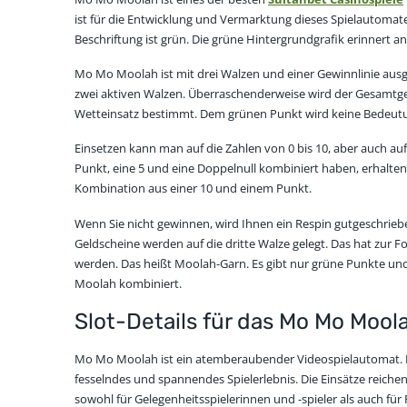
ist für die Entwicklung und Vermarktung dieses Spielautomate
Beschriftung ist grün. Die grüne Hintergrundgrafik erinnert an
Mo Mo Moolah ist mit drei Walzen und einer Gewinnlinie ausg
zwei aktiven Walzen. Überraschenderweise wird der Gesamtgew
Wetteinsatz bestimmt. Dem grünen Punkt wird keine Bedeut
Einsetzen kann man auf die Zahlen von 0 bis 10, aber auch au
Punkt, eine 5 und eine Doppelnull kombiniert haben, erhalten S
Kombination aus einer 10 und einem Punkt.
Wenn Sie nicht gewinnen, wird Ihnen ein Respin gutgeschriebe
Geldscheine werden auf die dritte Walze gelegt. Das hat zur Fo
werden. Das heißt Moolah-Garn. Es gibt nur grüne Punkte un
Moolah kombiniert.
Slot-Details für das Mo Mo Moola
Mo Mo Moolah ist ein atemberaubender Videospielautomat. Er
fesselndes und spannendes Spielerlebnis. Die Einsätze reichen v
sowohl für Gelegenheitsspielerinnen und -spieler als auch fü