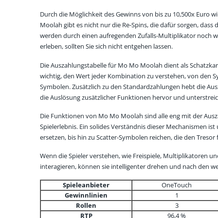
Durch die Möglichkeit des Gewinns von bis zu 10,500x Euro w
Moolah gibt es nicht nur die Re-Spins, die dafür sorgen, dass
werden durch einen aufregenden Zufalls-Multiplikator noch w
erleben, sollten Sie sich nicht entgehen lassen.
Die Auszahlungstabelle für Mo Mo Moolah dient als Schatzkarte
wichtig, den Wert jeder Kombination zu verstehen, von den S
Symbolen. Zusätzlich zu den Standardzahlungen hebt die Aus
die Auslösung zusätzlicher Funktionen hervor und unterstreich
Die Funktionen von Mo Mo Moolah sind alle eng mit der Ausza
Spielerlebnis. Ein solides Verständnis dieser Mechanismen is
ersetzen, bis hin zu Scatter-Symbolen reichen, die den Tresor
Wenn die Spieler verstehen, wie Freispiele, Multiplikatoren
interagieren, können sie intelligenter drehen und nach den w
Spieleanbieter
OneTouch
Gewinnlinien
1
Rollen
3
RTP
96,4 %