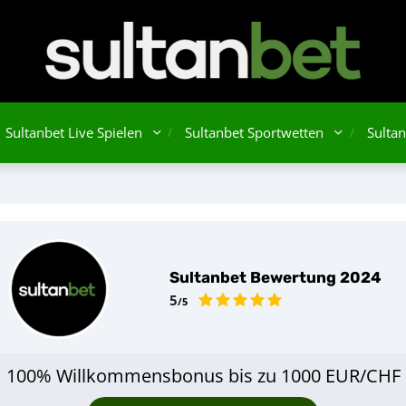
Sultanbet Live Spielen
Sultanbet Sportwetten
Sulta
Sultanbet Bewertung 2024
5
/5
100% Willkommensbonus bis zu 1000 EUR/CHF