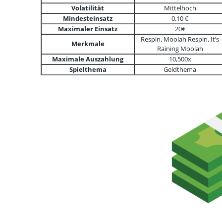
Volatilität
Mittelhoch
Mindesteinsatz
0,10 €
Maximaler Einsatz
20€
Respin, Moolah Respin, It’s
Merkmale
Raining Moolah
Maximale Auszahlung
10,500x
Spielthema
Geldthema