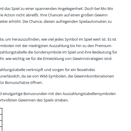
ird das Spiel zu einer spannenden Angelegenheit. Doch bei Mo Mo
 die Action nicht abreißt. Ihre Chancen auf einen großen Gewinn
eiter erhöht. Die Chance, diesen aufregenden Spielautomaten zu
, um herauszufinden, wie viel jedes Symbol im Spiel wert ist. Es ist
ymbolen mit der niedrigsten Auszahlung bis hin zu den Premium-
zahlungstabelle die Sondersymbole im Spiel und ihre Bedeutung für
t, wie wichtig sie für die Entwicklung von Gewinnstrategien sind.
hlungstabelle verknüpft und sorgen für ein fesselndes
t unerlässlich, da sie von Wild-Symbolen, die Gewinnkombinationen
 für Bonusschätze öffnen.
 und einzigartige Bonusrunden mit den Auszahlungstabellensymbolen
ertvollsten Gewinnen des Spiels streben.