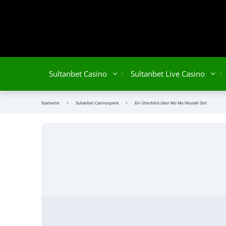
Sultanbet Casino
Sultanbet Live Casino
Startseite
Sultanbet Casinospiele
Ein Überblick über Mo Mo Moolah Slot