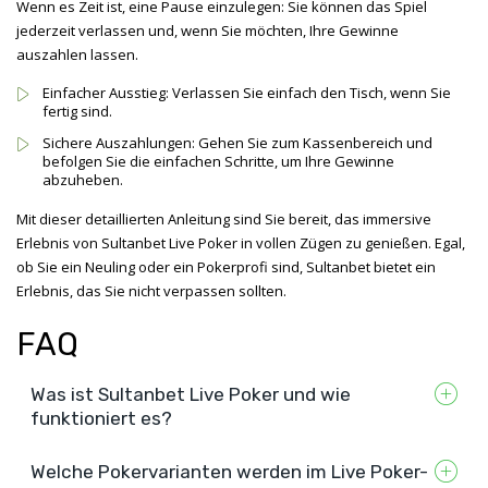
Wenn es Zeit ist, eine Pause einzulegen: Sie können das Spiel
jederzeit verlassen und, wenn Sie möchten, Ihre Gewinne
auszahlen lassen.
Einfacher Ausstieg: Verlassen Sie einfach den Tisch, wenn Sie
fertig sind.
Sichere Auszahlungen: Gehen Sie zum Kassenbereich und
befolgen Sie die einfachen Schritte, um Ihre Gewinne
abzuheben.
Mit dieser detaillierten Anleitung sind Sie bereit, das immersive
Erlebnis von Sultanbet Live Poker in vollen Zügen zu genießen. Egal,
ob Sie ein Neuling oder ein Pokerprofi sind, Sultanbet bietet ein
Erlebnis, das Sie nicht verpassen sollten.
FAQ
Was ist Sultanbet Live Poker und wie
funktioniert es?
Welche Pokervarianten werden im Live Poker-
Sultanbet Live Poker ist eine Online-Pokerplattform, die