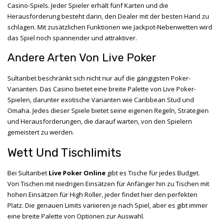
Casino-Spiels. Jeder Spieler erhält fünf Karten und die
Herausforderung besteht darin, den Dealer mit der besten Hand zu
schlagen. Mit zusätzlichen Funktionen wie Jackpot-Nebenwetten wird
das Spiel noch spannender und attraktiver.
Andere Arten Von Live Poker
Sultanbet beschränkt sich nicht nur auf die gängigsten Poker-
Varianten. Das Casino bietet eine breite Palette von Live Poker-
Spielen, darunter exotische Varianten wie Caribbean Stud und
Omaha. Jedes dieser Spiele bietet seine eigenen Regeln, Strategien
und Herausforderungen, die darauf warten, von den Spielern
gemeistert zu werden.
Wett Und Tischlimits
Bei Sultanbet
Live Poker Online
gibt es Tische für jedes Budget.
Von Tischen mit niedrigen Einsätzen für Anfänger hin zu Tischen mit
hohen Einsätzen für High Roller, jeder findet hier den perfekten
Platz. Die genauen Limits variieren je nach Spiel, aber es gibt immer
eine breite Palette von Optionen zur Auswahl.