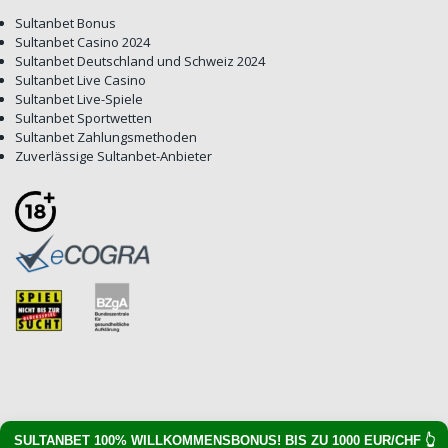
Sultanbet Bonus
Sultanbet Casino 2024
Sultanbet Deutschland und Schweiz 2024
Sultanbet Live Casino
Sultanbet Live-Spiele
Sultanbet Sportwetten
Sultanbet Zahlungsmethoden
Zuverlässige Sultanbet-Anbieter
© Copyright 2024 | sultanbet-casino.net
SULTANBET 100% WILLKOMMENSBONUS! BIS ZU 1000 EUR/CHF 👆