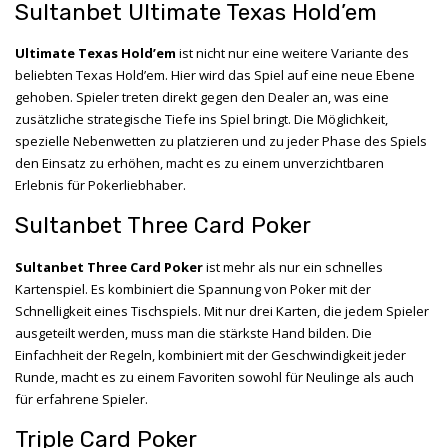
Sultanbet Ultimate Texas Hold’em
Ultimate Texas Hold’em
ist nicht nur eine weitere Variante des
beliebten Texas Hold’em. Hier wird das Spiel auf eine neue Ebene
gehoben. Spieler treten direkt gegen den Dealer an, was eine
zusätzliche strategische Tiefe ins Spiel bringt. Die Möglichkeit,
spezielle Nebenwetten zu platzieren und zu jeder Phase des Spiels
den Einsatz zu erhöhen, macht es zu einem unverzichtbaren
Erlebnis für Pokerliebhaber.
Sultanbet Three Card Poker
Sultanbet Three Card Poker
ist mehr als nur ein schnelles
Kartenspiel. Es kombiniert die Spannung von Poker mit der
Schnelligkeit eines Tischspiels. Mit nur drei Karten, die jedem Spieler
ausgeteilt werden, muss man die stärkste Hand bilden. Die
Einfachheit der Regeln, kombiniert mit der Geschwindigkeit jeder
Runde, macht es zu einem Favoriten sowohl für Neulinge als auch
für erfahrene Spieler.
Triple Card Poker