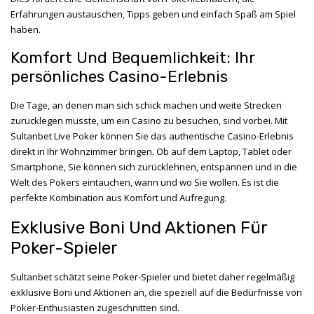
Erfahrungen austauschen, Tipps geben und einfach Spaß am Spiel
haben.
Komfort Und Bequemlichkeit: Ihr
persönliches Casino-Erlebnis
Die Tage, an denen man sich schick machen und weite Strecken
zurücklegen musste, um ein Casino zu besuchen, sind vorbei. Mit
Sultanbet Live Poker können Sie das authentische Casino-Erlebnis
direkt in Ihr Wohnzimmer bringen. Ob auf dem Laptop, Tablet oder
Smartphone, Sie können sich zurücklehnen, entspannen und in die
Welt des Pokers eintauchen, wann und wo Sie wollen. Es ist die
perfekte Kombination aus Komfort und Aufregung.
Exklusive Boni Und Aktionen Für
Poker-Spieler
Sultanbet schätzt seine Poker-Spieler und bietet daher regelmäßig
exklusive Boni und Aktionen an, die speziell auf die Bedürfnisse von
Poker-Enthusiasten zugeschnitten sind.