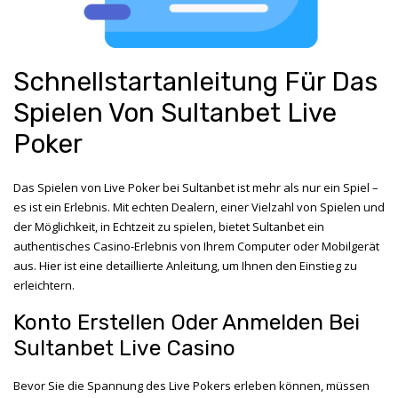
Schnellstartanleitung Für Das
Spielen Von Sultanbet Live
Poker
Das Spielen von Live Poker bei Sultanbet ist mehr als nur ein Spiel –
es ist ein Erlebnis. Mit echten Dealern, einer Vielzahl von Spielen und
der Möglichkeit, in Echtzeit zu spielen, bietet Sultanbet ein
authentisches Casino-Erlebnis von Ihrem Computer oder Mobilgerät
aus. Hier ist eine detaillierte Anleitung, um Ihnen den Einstieg zu
erleichtern.
Konto Erstellen Oder Anmelden Bei
Sultanbet Live Casino
Bevor Sie die Spannung des Live Pokers erleben können, müssen