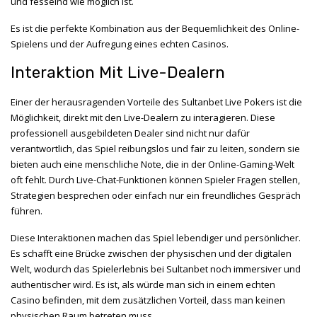
und fesselnd wie möglich ist.
Es ist die perfekte Kombination aus der Bequemlichkeit des Online-
Spielens und der Aufregung eines echten Casinos.
Interaktion Mit Live-Dealern
Einer der herausragenden Vorteile des Sultanbet Live Pokers ist die
Möglichkeit, direkt mit den Live-Dealern zu interagieren. Diese
professionell ausgebildeten Dealer sind nicht nur dafür
verantwortlich, das Spiel reibungslos und fair zu leiten, sondern sie
bieten auch eine menschliche Note, die in der Online-Gaming-Welt
oft fehlt. Durch Live-Chat-Funktionen können Spieler Fragen stellen,
Strategien besprechen oder einfach nur ein freundliches Gespräch
führen.
Diese Interaktionen machen das Spiel lebendiger und persönlicher.
Es schafft eine Brücke zwischen der physischen und der digitalen
Welt, wodurch das Spielerlebnis bei Sultanbet noch immersiver und
authentischer wird. Es ist, als würde man sich in einem echten
Casino befinden, mit dem zusätzlichen Vorteil, dass man keinen
physischen Raum betreten muss.