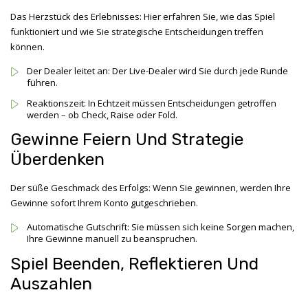
Das Herzstück des Erlebnisses: Hier erfahren Sie, wie das Spiel
funktioniert und wie Sie strategische Entscheidungen treffen
können.
Der Dealer leitet an: Der Live-Dealer wird Sie durch jede Runde
führen.
Reaktionszeit: In Echtzeit müssen Entscheidungen getroffen
werden – ob Check, Raise oder Fold.
Gewinne Feiern Und Strategie
Überdenken
Der süße Geschmack des Erfolgs: Wenn Sie gewinnen, werden Ihre
Gewinne sofort Ihrem Konto gutgeschrieben.
Automatische Gutschrift: Sie müssen sich keine Sorgen machen,
Ihre Gewinne manuell zu beanspruchen.
Spiel Beenden, Reflektieren Und
Auszahlen