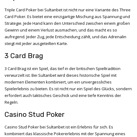
Triple Card Poker bei Sultanbet ist nicht nur eine Variante des Three
Card Poker. Es bietet eine einzigartige Mischung aus Spannung und
Strategie. Jede Hand kann den Unterschied zwischen einem großen
Gewinn und einem Verlust ausmachen, und das macht es so
aufregend. Jeder Zug, jede Entscheidung zählt, und das Adrenalin
steigt mit jeder ausgeteilten Karte.
3 Card Brag
3 Card Brag ist ein Spiel, das tief in der britischen Spieltradition
verwurzelt ist. Bei Sultanbet wird dieses historische Spiel mit
modernen Elementen kombiniert, um ein unvergessliches
Spielerlebnis zu bieten. Es ist nicht nur ein Spiel des Glücks, sondern
erfordert auch taktisches Geschick und eine tiefe Kenntnis der
Regeln.
Casino Stud Poker
Casino Stud Poker bei Sultanbet ist ein Erlebnis für sich. Es
kombiniert das klassische Pokererlebnis mit der Spannung eines