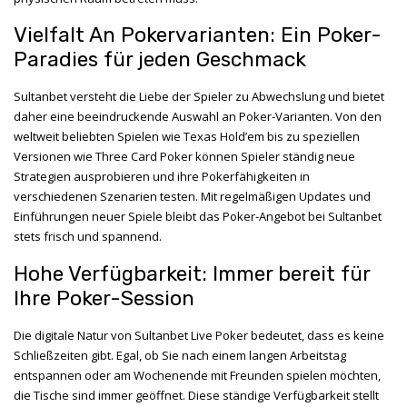
Vielfalt An Pokervarianten: Ein Poker-
Paradies für jeden Geschmack
Sultanbet versteht die Liebe der Spieler zu Abwechslung und bietet
daher eine beeindruckende Auswahl an Poker-Varianten. Von den
weltweit beliebten Spielen wie Texas Hold’em bis zu speziellen
Versionen wie Three Card Poker können Spieler ständig neue
Strategien ausprobieren und ihre Pokerfähigkeiten in
verschiedenen Szenarien testen. Mit regelmäßigen Updates und
Einführungen neuer Spiele bleibt das Poker-Angebot bei Sultanbet
stets frisch und spannend.
Hohe Verfügbarkeit: Immer bereit für
Ihre Poker-Session
Die digitale Natur von Sultanbet Live Poker bedeutet, dass es keine
Schließzeiten gibt. Egal, ob Sie nach einem langen Arbeitstag
entspannen oder am Wochenende mit Freunden spielen möchten,
die Tische sind immer geöffnet. Diese ständige Verfügbarkeit stellt