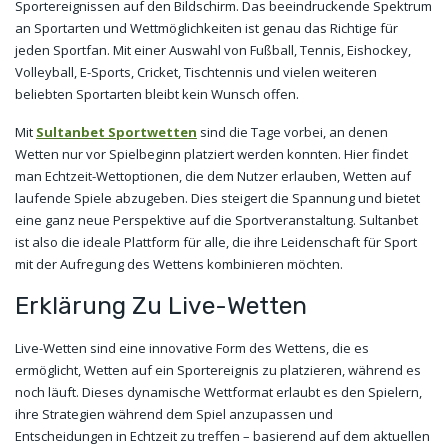
Sportereignissen auf den Bildschirm. Das beeindruckende Spektrum
an Sportarten und Wettmöglichkeiten ist genau das Richtige für
jeden Sportfan. Mit einer Auswahl von Fußball, Tennis, Eishockey,
Volleyball, E-Sports, Cricket, Tischtennis und vielen weiteren
beliebten Sportarten bleibt kein Wunsch offen.
Mit
Sultanbet Sportwetten
sind die Tage vorbei, an denen
Wetten nur vor Spielbeginn platziert werden konnten. Hier findet
man Echtzeit-Wettoptionen, die dem Nutzer erlauben, Wetten auf
laufende Spiele abzugeben. Dies steigert die Spannung und bietet
eine ganz neue Perspektive auf die Sportveranstaltung. Sultanbet
ist also die ideale Plattform für alle, die ihre Leidenschaft für Sport
mit der Aufregung des Wettens kombinieren möchten.
Erklärung Zu Live-Wetten
Live-Wetten sind eine innovative Form des Wettens, die es
ermöglicht, Wetten auf ein Sportereignis zu platzieren, während es
noch läuft. Dieses dynamische Wettformat erlaubt es den Spielern,
ihre Strategien während dem Spiel anzupassen und
Entscheidungen in Echtzeit zu treffen – basierend auf dem aktuellen