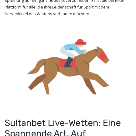
Spannung auf ein ganz neues Level zu heben. Es ist die perfekte
Plattform für alle, die ihre Leidenschaft für Sport mit dem
Nervenkitzel des Wettens verbinden möchten.
Sultanbet Live-Wetten: Eine
Spannende Art, Auf