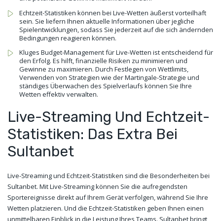
Echtzeit-Statistiken können bei Live-Wetten äußerst vorteilhaft
sein. Sie liefern Ihnen aktuelle Informationen über jegliche
Spielentwicklungen, sodass Sie jederzeit auf die sich ändernden
Bedingungen reagieren können.
Kluges Budget-Management für Live-Wetten ist entscheidend für
den Erfolg. Es hilft, finanzielle Risiken zu minimieren und
Gewinne zu maximieren. Durch Festlegen von Wettlimits,
Verwenden von Strategien wie der Martingale-Strategie und
ständiges Überwachen des Spielverlaufs können Sie Ihre
Wetten effektiv verwalten.
Live-Streaming Und Echtzeit-
Statistiken: Das Extra Bei
Sultanbet
Live-Streaming und Echtzeit-Statistiken sind die Besonderheiten bei
Sultanbet. Mit Live-Streaming können Sie die aufregendsten
Sportereignisse direkt auf Ihrem Gerät verfolgen, während Sie Ihre
Wetten platzieren. Und die Echtzeit-Statistiken geben Ihnen einen
unmittelbaren Einblick in die Leistung Ihres Teams. Sultanbet bringt