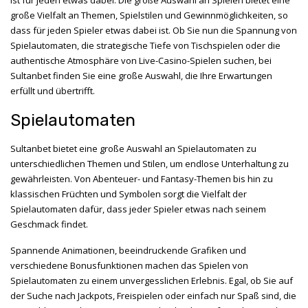
ist für jeden etwas dabei. Die große Auswahl an Spielen bietet eine
große Vielfalt an Themen, Spielstilen und Gewinnmöglichkeiten, so
dass für jeden Spieler etwas dabei ist. Ob Sie nun die Spannung von
Spielautomaten, die strategische Tiefe von Tischspielen oder die
authentische Atmosphäre von Live-Casino-Spielen suchen, bei
Sultanbet finden Sie eine große Auswahl, die Ihre Erwartungen
erfüllt und übertrifft.
Spielautomaten
Sultanbet bietet eine große Auswahl an Spielautomaten zu
unterschiedlichen Themen und Stilen, um endlose Unterhaltung zu
gewährleisten. Von Abenteuer- und Fantasy-Themen bis hin zu
klassischen Früchten und Symbolen sorgt die Vielfalt der
Spielautomaten dafür, dass jeder Spieler etwas nach seinem
Geschmack findet.
Spannende Animationen, beeindruckende Grafiken und
verschiedene Bonusfunktionen machen das Spielen von
Spielautomaten zu einem unvergesslichen Erlebnis. Egal, ob Sie auf
der Suche nach Jackpots, Freispielen oder einfach nur Spaß sind, die