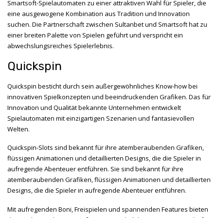
Smartsoft-Spielautomaten zu einer attraktiven Wahl für Spieler, die
eine ausgewogene Kombination aus Tradition und Innovation
suchen. Die Partnerschaft zwischen Sultanbet und Smartsoft hat zu
einer breiten Palette von Spielen geführt und verspricht ein
abwechslungsreiches Spielerlebnis.
Quickspin
Quickspin besticht durch sein außergewöhnliches Know-how bei
innovativen Spielkonzepten und beeindruckenden Grafiken. Das für
Innovation und Qualität bekannte Unternehmen entwickelt
Spielautomaten mit einzigartigen Szenarien und fantasievollen
Welten.
Quickspin-Slots sind bekannt für ihre atemberaubenden Grafiken,
flüssigen Animationen und detaillierten Designs, die die Spieler in
aufregende Abenteuer entführen. Sie sind bekannt für ihre
atemberaubenden Grafiken, flüssigen Animationen und detaillierten
Designs, die die Spieler in aufregende Abenteuer entführen.
Mit aufregenden Boni, Freispielen und spannenden Features bieten