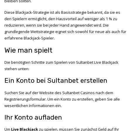
bleiben sollten.
Diese Blackjack-Strategie ist als Basisstrategie bekannt, da sie es
den Spielern ermöglicht, den Hausvorteil auf weniger als 1 % zu
reduzieren, wenn sie bei jeder Hand angewendet wird. Die
grundlegende Wettstrategie eignet sich sowohl für neue als auch für
erfahrene Blackjack-Spieler.
Wie man spielt
Die benötigten Schritte zum Spielen von Sultanbet Live Blackjack
stehen unten:
Ein Konto bei Sultanbet erstellen
Suchen Sie auf der Website des Sultanbet Casinos nach dem
Registrierungsformular. Um ein Konto zu erstellen, geben Sie alle
wesentlichen Informationen ein.
Ihr Konto aufladen
Um
Live Blackjack
zu spielen, müssen Sie zunächst Geld auf Ihr