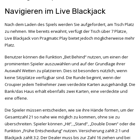
Navigieren im Live Blackjack
Nach dem Laden des Spiels werden Sie aufgefordert, am Tisch Platz
zu nehmen. Wie bereits erwähnt, verfügt der Tisch über 7 Plätze,
Live Blackjack von Pragmatic Play bietet jedoch möglicherweise mehr
Platz.
Benutzer können die Funktion „Bet Behind“ nutzen, um einen der
prominenten Spieler auszuwählen und auf der Grundlage ihrer
Auswahl Wetten zu platzieren. Dies ist besonders nützlich, wenn
keine Sitzplätze verfügbar sind. Die Runde beginnt, wenn der
Croupier jedem Teilnehmer zwei verdeckte Karten ausgehändigt. Die
Bank/das Haus erhält ebenfalls zwei Karten, eine verdeckte und
eine offene.
Die Spieler müssen entscheiden, wie sie ihre Hände formen, um der
Gesamtzahl 21 so nahe wie möglich zu kommen, ohne sie zu
überschreiten. Spieler können „Hit“, „Stand“, „Double Down“ oder die
Funktion „Frühe Entscheidung“ nutzen. Versicherung zahlt 2:1 und
Blackjack zahlt 3:2. Der Dealer muss bis zur Zahl 16 ziehen und bei