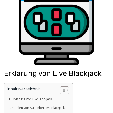
Erklärung von Live Blackjack
Inhaltsverzeichnis
Erklärung von Live Blackjack
Spielen von Sultanbet Live Blackjack