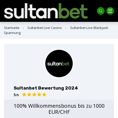
Startseite
Sultanbet Live Casino
Sultanbet Live Blackjack
Spannung
Sultanbet Bewertung 2024
5
/5
100% Willkommensbonus bis zu 1000
EUR/CHF