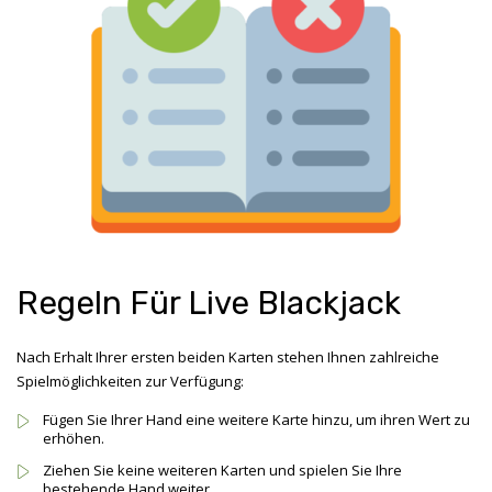
Regeln Für Live Blackjack
Nach Erhalt Ihrer ersten beiden Karten stehen Ihnen zahlreiche
Spielmöglichkeiten zur Verfügung:
Fügen Sie Ihrer Hand eine weitere Karte hinzu, um ihren Wert zu
erhöhen.
Ziehen Sie keine weiteren Karten und spielen Sie Ihre
bestehende Hand weiter.