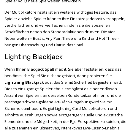
Spieler völlig neue Spielweisen entwickeln.
Der Multiplikatoreinsatz ist ein weiteres wichtiges Feature, das
Spieler anzieht. Spieler können ihre Einsätze jederzeit verdoppeln,
verdreifachen und vervierfachen, indem sie die speziellen
Schaltflächen neben den Standardaktionen drücken. Die vier
Nebenwetten – Bust it, Any Pair, Three of a Kind und Hot Three –
bringen Überraschung und Flair in das Spiel.
Lighting Blackjack
Wenn Ihnen Blackjack Spaß macht, Sie aber feststellen, dass das
herkömmliche Spiel Sie nicht begeistert, dann probieren Sie
Lightning Blackjack
aus, das Sie mit Sicherheit begeistern wird.
Dieses einzigartige Spielerlebnis ermöglicht es einer endlosen
Anzahl von Spielern, an derselben Runde teilzunehmen, und die
prächtige schwarz-goldene Art-Déco-Umgebung wird Sie mit
Sicherheit umhauen. Es gibt Lightning Card-Multiplikatoren und
erhöhte Auszahlungen sowie einzigartige visuelle und akustische
Elemente und die Möglichkeit, in der Ego-Perspektive zu spielen, die
alle zusammen ein ultimatives, interaktives Live-Casino-Erlebnis