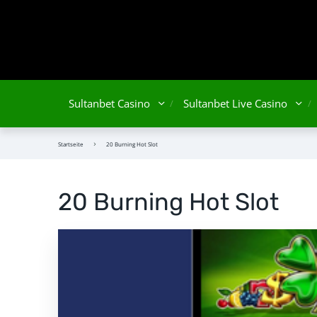
Sultanbet Casino
Sultanbet Live Casino
Startseite
20 Burning Hot Slot
20 Burning Hot Slot