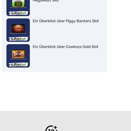
Megaways Slot
Ein Überblick über Piggy Bankers Slot
Ein Überblick über Cowboys Gold Slot